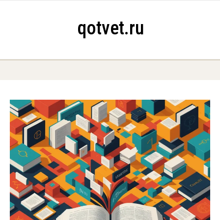
Skip to content
qotvet.ru