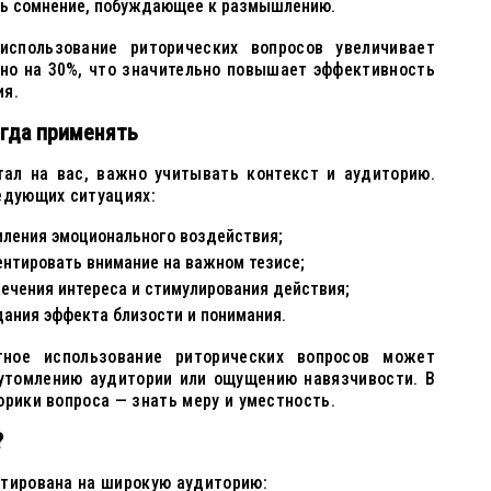
ть сомнение, побуждающее к размышлению.
использование риторических вопросов увеличивает
но на 30%, что значительно повышает эффективность
ия.
огда применять
тал на вас, важно учитывать контекст и аудиторию.
едующих ситуациях:
иления эмоционального воздействия;
ентировать внимание на важном тезисе;
лечения интереса и стимулирования действия;
ания эффекта близости и понимания.
ное использование риторических вопросов может
 утомлению аудитории или ощущению навязчивости. В
орики вопроса — знать меру и уместность.
?
нтирована на широкую аудиторию: