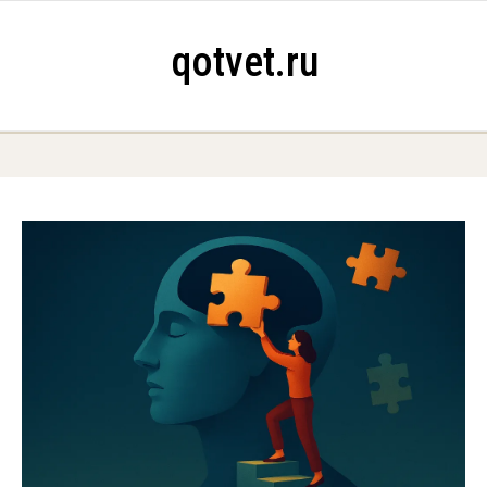
Skip to content
qotvet.ru