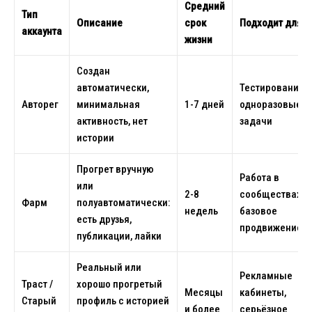
Средний
Тип
Описание
срок
Подходит для
аккаунта
жизни
Создан
автоматически,
Тестирование,
Авторег
минимальная
1-7 дней
одноразовые
активность, нет
задачи
истории
Прогрет вручную
Работа в
или
2-8
сообществах,
Фарм
полуавтоматически:
недель
базовое
есть друзья,
продвижение
публикации, лайки
Реальный или
Рекламные
Траст /
хорошо прогретый
Месяцы
кабинеты,
Старый
профиль с историей
и более
серьёзное